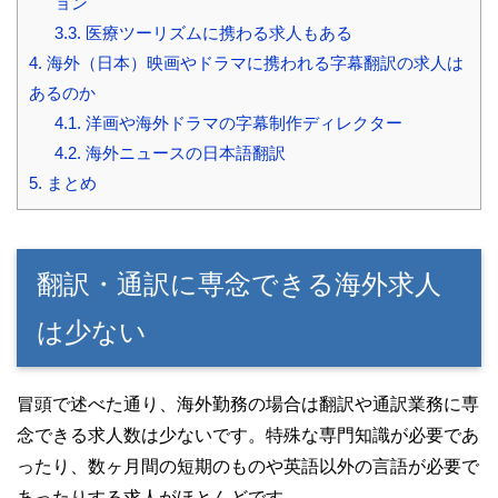
ョン
3.3.
医療ツーリズムに携わる求人もある
4.
海外（日本）映画やドラマに携われる字幕翻訳の求人は
あるのか
4.1.
洋画や海外ドラマの字幕制作ディレクター
4.2.
海外ニュースの日本語翻訳
5.
まとめ
翻訳・通訳に専念できる海外求人
は少ない
冒頭で述べた通り、海外勤務の場合は翻訳や通訳業務に専
念できる求人数は少ないです。特殊な専門知識が必要であ
ったり、数ヶ月間の短期のものや英語以外の言語が必要で
あったりする求人がほとんどです。